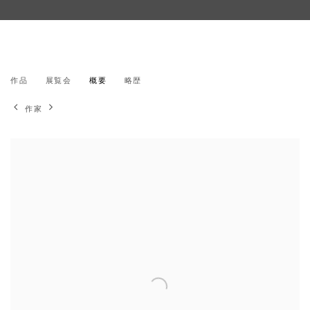
ジョン・メイソン
作品
展覧会
概要
略歴
アメリカ,
1927-2019
作家
View works.