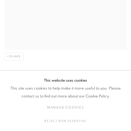
SHARE
1956 オーティス・アート・インスティテュート（ロサンゼ
This website uses cookies
ルス）
This site uses cookies to help make it more useful to you. Please
1954 シュイナール・アート・インスティテュート（ロサン
contact us to find out more about our Cookie Policy.
ゼルス）
MANAGE COOKIES
個展・グループ展
2017 艸居
REJECT NON ESSENTIAL
2014 ホイットニー美術館