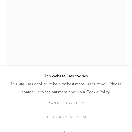
トニー・マーシュ
作品
展覧会
略歴
アメリカ,
1954
作家
全作品
陶・磁器
This website uses cookies
This site uses cookies to help make it more useful to you. Please
MANAGE COOKIES
トニー・マーシュ
アメリカ,
1954
contact us to find out more about our Cookie Policy.
COPYRIGHT © 2016 SOKYO GALLERY. ALL RIGHTS
MANAGE COOKIES
RESERVED.
CRUCIBLE #4
,
2018
SITE BY ARTLOGIC
陶
REJECT NON ESSENTIAL
H28 × W30.5 × D30.5 cm
H11 × W12 × D12 in.