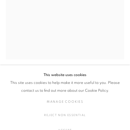
トニー・マーシュ
作品
展覧会
略歴
アメリカ,
1954
作家
全作品
陶・磁器
This website uses cookies
トニー・マーシュ
アメリカ,
1954
This site uses cookies to help make it more useful to you. Please
MANAGE COOKIES
contact us to find out more about our Cookie Policy.
CAULDRON #8
,
2018
COPYRIGHT © 2016 SOKYO GALLERY. ALL RIGHTS
MANAGE COOKIES
RESERVED.
陶
SITE BY ARTLOGIC
H37.6 × W23.5 × D24 cm
REJECT NON ESSENTIAL
H14.8. × W9.2 × D9.4 in.