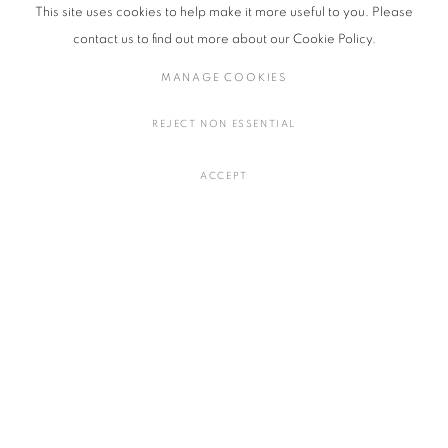
This site uses cookies to help make it more useful to you. Please
contact us to find out more about our Cookie Policy.
MANAGE COOKIES
REJECT NON ESSENTIAL
ACCEPT
サム・チャット：中と外
2025年4月3日 - 4月19日
艸居
MANAGE COOKIES
COPYRIGHT © 2016 SOKYO GALLERY. ALL RIGHTS RESERVED.
SITE BY ARTLOGIC