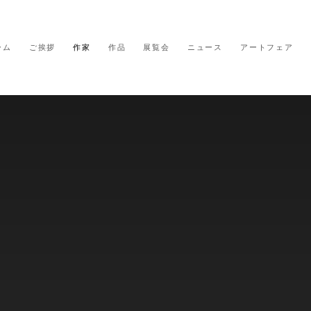
ーム
ご挨拶
作家
作品
展覧会
ニュース
アートフェア