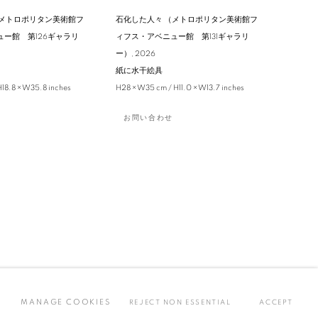
（メトロポリタン美術館フ
石化した人々 （メトロポリタン美術館フ
ー館 第126ギャラリ
ィフス・アベニュー館 第131ギャラリ
ー）
,
2026
紙に水干絵具
H18.8 × W35.8 inches
H28 × W35 cm / H11.0 × W13.7 inches
お問い合わせ
MANAGE COOKIES
REJECT NON ESSENTIAL
ACCEPT