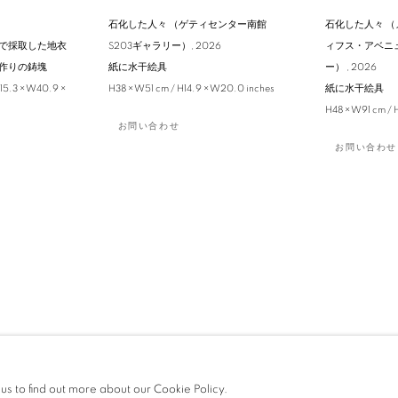
石化した人々 （ゲティセンター南館
石化した人々 
で採取した地衣
S203ギャラリー）
,
2026
ィフス・アベニュ
作りの鋳塊
紙に水干絵具
ー）
,
2026
15.3 × W40.9 ×
H38 × W51 cm / H14.9 × W20.0 inches
紙に水干絵具
H48 × W91 cm / 
お問い合わせ
お問い合わせ
 us to find out more about our Cookie Policy.