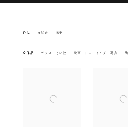
タイラー・コバーン
作品
展覧会
概要
USA,
1983
全作品
ガラス・その他
絵画・ドローイング・写真