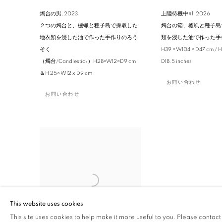
燭台の男
,
2023
上陸待機中#1
,
2026
２つの燭台と、櫨蝋と種子島で採取した
燭台の箱、櫨蝋と種子島
地衣類を浸した油で作った手作りのろう
類を浸した油で作った手
そく
H39 × W104 × D47 cm / H
（燭台/Candlestick）H28×W12×D9 cm
D18.5 inches
＆H 25× W12 x D9 cm
お問い合わせ
お問い合わせ
This website uses cookies
This site uses cookies to help make it more useful to you. Please contact