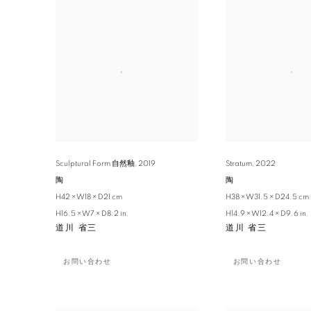
Sculptural Form 自然釉
,
2019
Stratum
,
2022
陶
陶
H42 × W18 × D21 cm
H38 × W31.5 × D24.5 cm
H16.5 × W7 × D8.2 in.
H14.9 × W12.4 × D9.6 in.
道川 省三
道川 省三
お問い合わせ
お問い合わせ