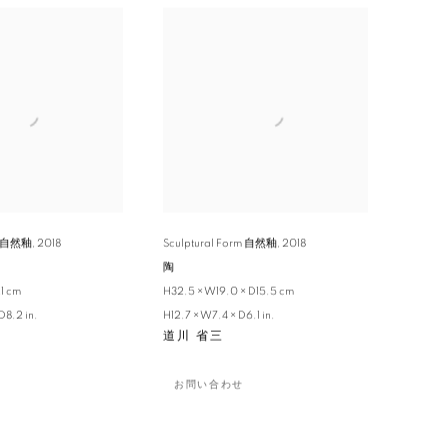
rm 自然釉
,
2018
Sculptural Form 自然釉
,
2018
陶
1 cm
H32.5 × W19.0 × D15.5 cm
D8.2 in.
H12.7 × W7.4 × D6.1 in.
道川 省三
お問い合わせ