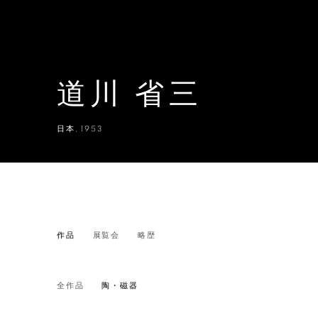
道川 省三
日本,
1953
道川 省三
作品
展覧会
略歴
日本,
1953
全作品
陶・磁器