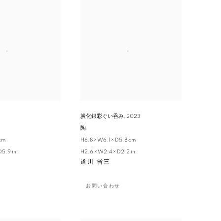
炭化銀彩ぐい呑み
,
2023
陶
 cm
H6.8 × W6.1 × D5.8 cm
D5.9 in.
H2.6 × W2.4 × D2.2 in.
道川 省三
お問い合わせ