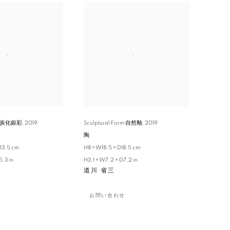
rm 炭化銀彩
,
2019
Sculptural Form 自然釉
,
2019
陶
13.5 cm
H8 × W18.5 × D18.5 cm
.3 in.
H3.1 × W7.2 × D7.2 in.
道川 省三
お問い合わせ