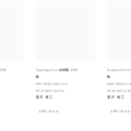
2018
Topology Form 自然釉
,
2018
Sculptural Fo
陶
陶
H19 × W23 × D12.5 cm
H20 × W13.5 × D
H7.4 × W9 × D4.9 in.
H7.8 × W5.3 × D5
道川 省三
道川 省三
お問い合わせ
お問い合わせ