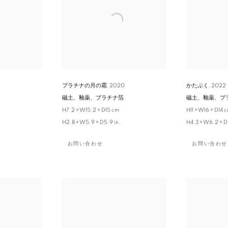
プラチナの月の霜
,
2020
かたぶく
,
2022
磁土、釉薬、プラチナ箔
磁土、釉薬、プ
H7.2 × W15.2 × D15 cm
H11 × W16 × D14 
H2.8 × W5.9 × D5.9 in.
H4.3 × W6.2 × D
お問い合わせ
お問い合わせ