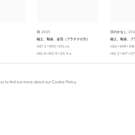
日
,
2025
日のかなし
,
20
磁土、釉薬、金箔（プラチナの方）
磁土、釉薬、プ
H27.5 × W15 × D15 cm
H26 × W18 × D18
H10.8 × W5.9 × D5.9 in.
H10.2 × W7 × D7 
お問い合わせ
お問い合わせ
 us to find out more about our Cookie Policy.