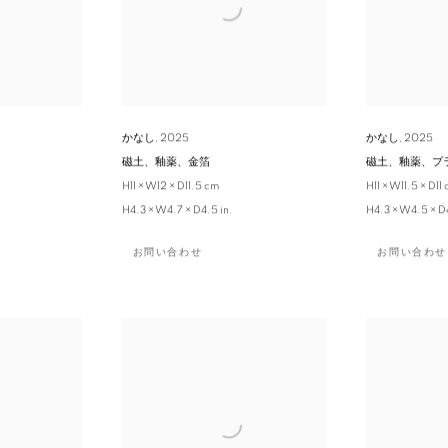
かなし
,
2025
かなし
,
2025
磁土、釉薬、金箔
磁土、釉薬、プ
H11 × W12 × D11.5 cm
H11 × W11.5 × D11
H4.3 × W4.7 × D4.5 in.
H4.3 × W4.5 × D4
お問い合わせ
お問い合わせ