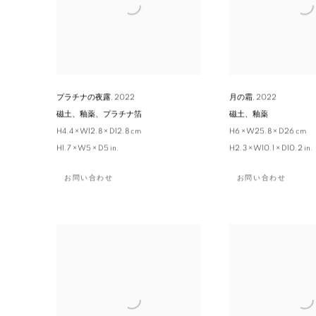
プラチナの夜露
,
2022
月の霜
,
2022
磁土、釉薬、プラチナ箔
磁土、釉薬
H4.4 × W12.8 × D12.8 cm
H6 × W25.8 × D26 cm
H1.7 × W5 × D5 in.
H2.3 × W10.1 × D10.2 in.
お問い合わせ
お問い合わせ