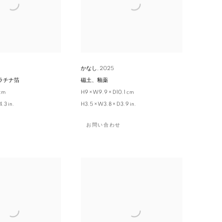
かなし
,
2025
ラチナ箔
磁土、釉薬
 cm
H9 × W9.9 × D10.1 cm
.3 in.
H3.5 × W3.8 × D3.9 in.
お問い合わせ