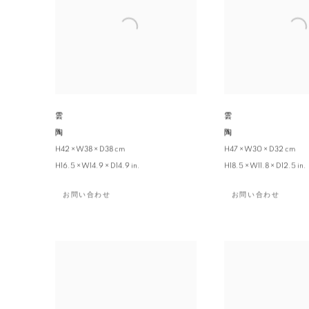
雲
雲
陶
陶
H42 × W38 × D38 cm
H47 × W30 × D32 cm
H16.5 × W14.9 × D14.9 in.
H18.5 × W11.8 × D12.5 in.
お問い合わせ
お問い合わせ