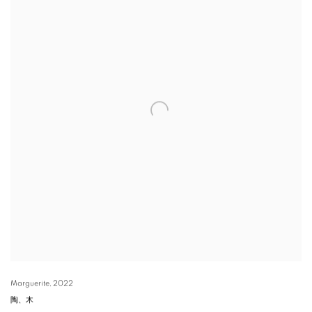
Marguerite
,
2022
陶、木