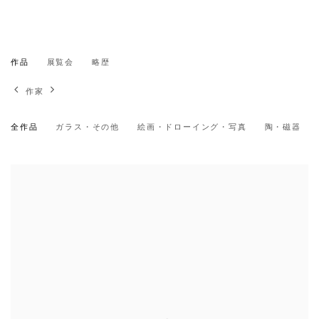
シルヴィ・オーヴレ
作品
展覧会
略歴
フランス,
1974
作家
全作品
ガラス・その他
絵画・ドローイング・写真
陶・磁器