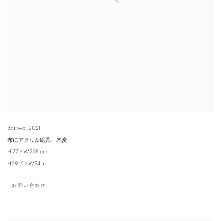
Bat two
,
2021
布にアクリル絵具、木炭
H177 × W239 cm
H69.6 × W94 in.
お問い合わせ