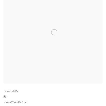
Pavot
,
2022
陶
H16 × W46 × D46 cm