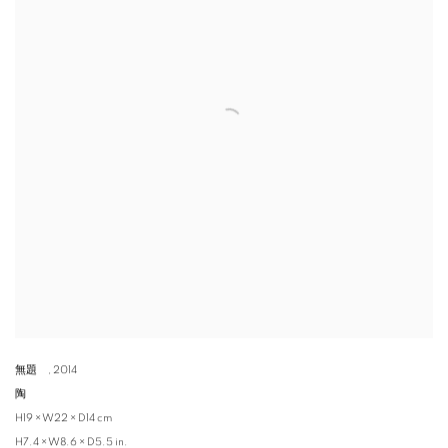
無題
,
2014
陶
H19 × W22 × D14 cm
H7.4 × W8.6 × D5.5 in.