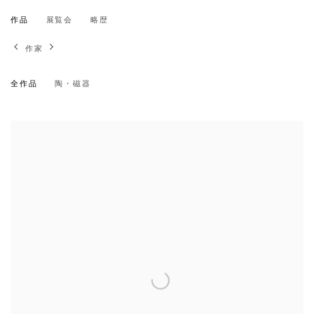
金子 潤
作品
展覧会
略歴
日本,
1942
作家
全作品
陶・磁器