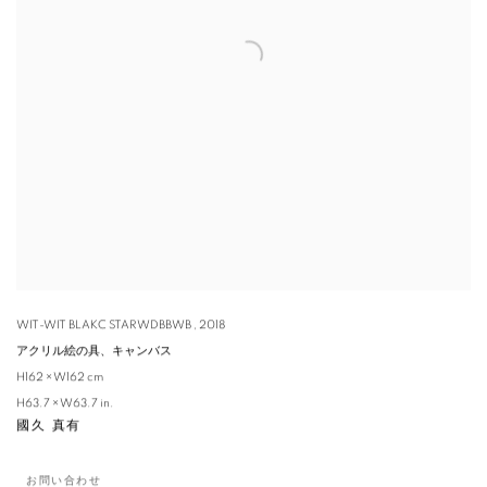
WIT-WIT BLAKC STAR WDBBWB
,
2018
アクリル絵の具、キャンバス
H162 × W162 cm
H63.7 × W63.7 in.
國久 真有
お問い合わせ