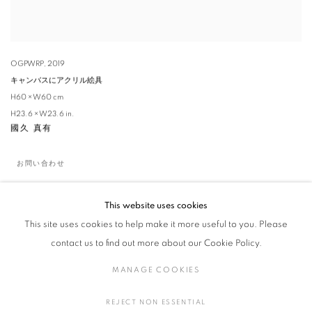
OGPWRP
,
2019
キャンバスにアクリル絵具
H60 × W60 cm
H23.6 × W23.6 in.
國久 真有
お問い合わせ
This website uses cookies
This site uses cookies to help make it more useful to you. Please
contact us to find out more about our Cookie Policy.
MANAGE COOKIES
REJECT NON ESSENTIAL