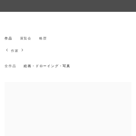
國久 真有
作品
展覧会
略歴
日本,
1983
作家
全作品
絵画・ドローイング・写真