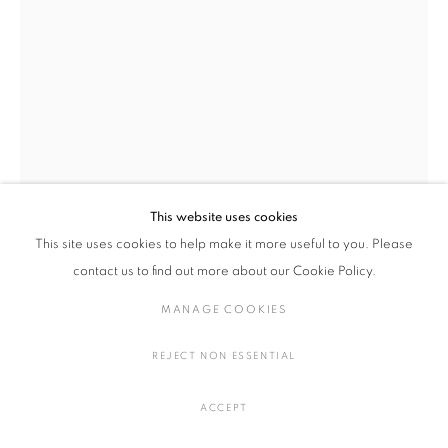
ウィメン・オン・ファイア
概要
作品
プレスリリース
MANAGE COOKIES
COPYRIGHT © 2016 SOKYO GALLERY. ALL RIGHTS
This website uses cookies
RESERVED.
This site uses cookies to help make it more useful to you. Please
SITE BY ARTLOGIC
contact us to find out more about our Cookie Policy.
シルヴィ・オーヴレ
フランス,
1974
MANAGE COOKIES
SMALL FIRE
,
2022
REJECT NON ESSENTIAL
段ボールにアクリル絵具、オイルスティック
H49.5 × W35 cm
ACCEPT
H19.4 × W13.7 in.