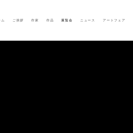
ーム
ご挨拶
作家
作品
展覧会
ニュース
アートフェア