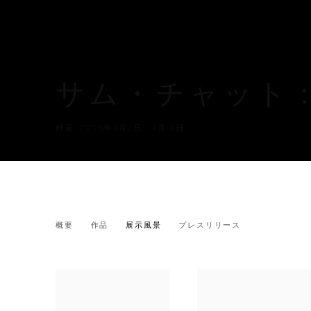
サム・チャット
艸居
,
2025年4月3日 - 4月19日
サム・チャット：中と外
概要
作品
展示風景
プレスリリース