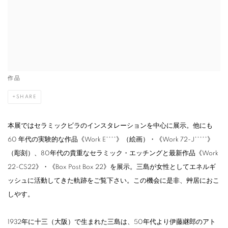
作品
SHARE
本展ではセラミックビラのインスタレーションを中⼼に展示。他にも
60 年代の実験的な作品《Work E****》（絵画）・《Work 72-J*****》
（彫刻）、80年代の貴重なセラミック・エッチングと最新作品《Work
22-CS22》・《Box Post Box 22》を展⽰。三島が⼥性としてエネルギ
ッシュに活動してきた軌跡をご覧下さい。この機会に是非、艸居におこ
しやす。
1932年に十三（大阪）で生まれた三島は、50年代より伊藤継郎のアト