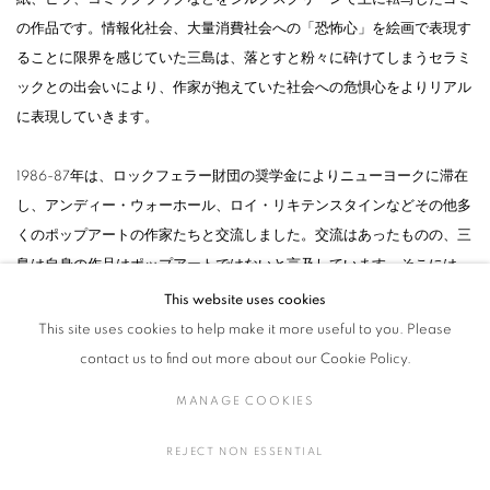
の作品です。情報化社会、大量消費社会への「恐怖心」を絵画で表現す
ることに限界を感じていた三島は、落とすと粉々に砕けてしまうセラミ
ックとの出会いにより、作家が抱えていた社会への危惧心をよりリアル
に表現していきます。
1986-87年は、ロックフェラー財団の奨学金によりニューヨークに滞在
し、アンディー・ウォーホール、ロイ・リキテンスタインなどその他多
くのポップアートの作家たちと交流しました。交流はあったものの、三
島は自身の作品はポップアートではないと言及しています。そこには、
三島がどのグルーブにも所属せず、ひたすら自身の表現を追い求めてき
This website uses cookies
た強い姿勢が窺えます。
This site uses cookies to help make it more useful to you. Please
contact us to find out more about our Cookie Policy.
三島は「ずっと続けていればいつか女性として認められる時代が来る」
MANAGE COOKIES
と、師でもあり伴侶でもあった茂司の言葉に支えられたと言います。本
展では三島が画家としてキャリアをスタートさせた60年代から最新作
REJECT NON ESSENTIAL
《Work 22-CS22》や《Box Post Box 22》までを展示し、三島が女性と