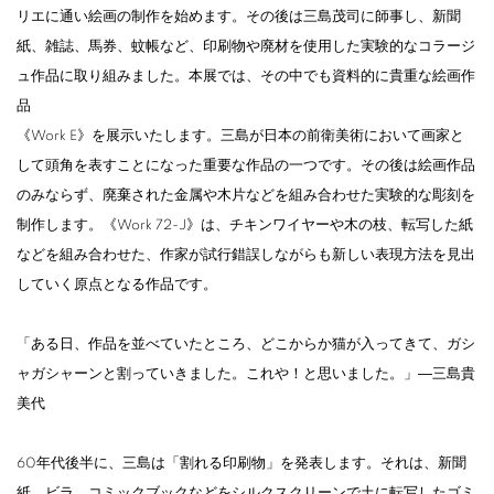
リエに通い絵画の制作を始めます。その後は三島茂司に師事し、新聞
紙、雑誌、馬券、蚊帳など、印刷物や廃材を使用した実験的なコラージ
ュ作品に取り組みました。本展では、その中でも資料的に貴重な絵画作
品
《Work E》を展示いたします。三島が日本の前衛美術において画家と
して頭角を表すことになった重要な作品の一つです。その後は絵画作品
のみならず、廃棄された金属や木片などを組み合わせた実験的な彫刻を
制作します。《Work 72-J》は、チキンワイヤーや木の枝、転写した紙
などを組み合わせた、作家が試行錯誤しながらも新しい表現方法を見出
していく原点となる作品です。
「ある日、作品を並べていたところ、どこからか猫が入ってきて、ガシ
ャガシャーンと割っていきました。これや！と思いました。」―三島貴
美代
60年代後半に、三島は「割れる印刷物」を発表します。それは、新聞
紙、ビラ、コミックブックなどをシルクスクリーンで土に転写したゴミ