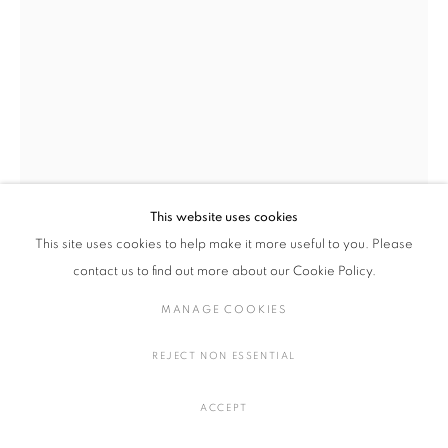
ジョン・メイソン
概要
作品
展示風景
プレスリリース
MANAGE COOKIES
COPYRIGHT © 2016 SOKYO GALLERY. ALL RIGHTS
This website uses cookies
RESERVED.
This site uses cookies to help make it more useful to you. Please
SITE BY ARTLOGIC
contact us to find out more about our Cookie Policy.
ジョン・メイソン
アメリカ,
1927-2019
MANAGE COOKIES
FIGURE, EMBER
,
2015
REJECT NON ESSENTIAL
陶
ACCEPT
H160.1 × W55.9 × D52.1 cm
H63 × W22 × D20.5 in.