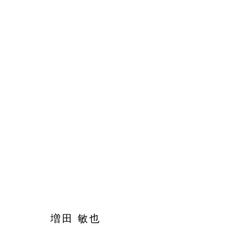
増田 敏也：記憶
増田 敏也