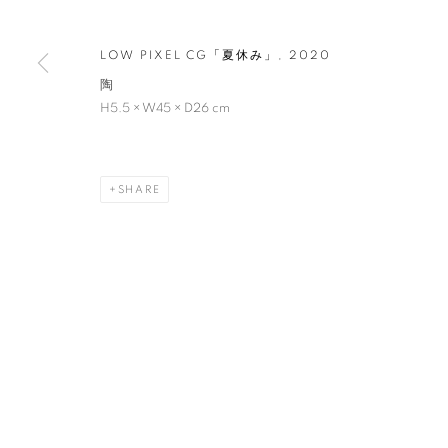
艸居
,
2020年8月21日 - 9月26日
LOW PIXEL CG「夏休み」
,
2020
陶
H5.5 × W45 × D26 cm
増田 敏也：記憶すくい
概要
作品
SHARE
MANAGE COOKIES
COPYRIGHT © 2016 SOKYO GALLERY. ALL RIGHTS RESERVED.
S