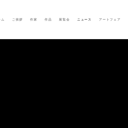
ーム
ご挨拶
作家
作品
展覧会
ニュース
アートフェア