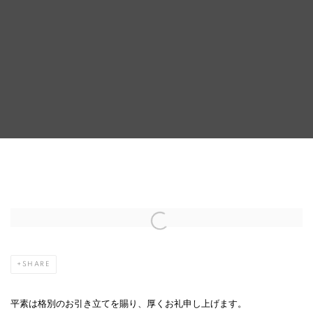
【お知らせ】夏季休廊
Open a larger version of the following image in a popup:
SHARE
平素は格別のお引き立てを賜り、厚くお礼申し上げます。