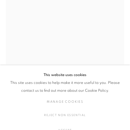
堀江 美佳
作品
展覧会
略歴
日本,
1984
作家
全作品
絵画・ドローイング・写真
This website uses cookies
This site uses cookies to help make it more useful to you. Please
堀江 美佳
日本,
1984
MANAGE COOKIES
contact us to find out more about our Cookie Policy.
COPYRIGHT © 2016 SOKYO GALLERY. ALL RIGHTS
YUKITSURI I (5/10)
,
2020
MANAGE COOKIES
RESERVED.
SITE BY ARTLOGIC
手漉き和紙雁皮紙にサイアノタイプ・プリント
REJECT NON ESSENTIAL
H63 × W42 cm
H24.8 × W16.5 in.