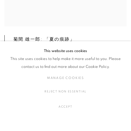
菊間 雄一郎: 「夏の痕跡」
This website uses cookies
This site uses cookies to help make it more useful to you. Please
会期：2022年10月6日(木) - 11月2日(水)
contact us to find out more about our Cookie Policy.
会場：艸居アネックス
艸居アネックス（京都）では、菊間雄一郎個展「夏の痕跡」を開催
MANAGE COOKIES
いたします。弊廊では初めての個展です。
菊間は現在、ロンドンを拠点に活動している作家で、これまで日常
REJECT NON ESSENTIAL
生活で偶発的に起こる事柄を作品として表現してきました。中でも
本展では南ロンドンで観察した植物の形に注目し、そこに宿るリズ
ムをテーマに制作した作品を展示いたします。普段は見過ごしてし
ACCEPT
まうような道端の雑草も、各々固有の線や形を成しており、それら
の造形を反復したり重ねたりすることで、躍動感のあるパターンが
生まれます。菊間は画布上に配置した植物に薄めた墨汁をスプレー
で噴霧し、それらのパターンをシルエットとして再現します。それ
はサイアノタイプのように、使用するモチーフの実物大のネガティ