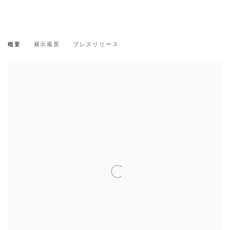
菊間 雄一郎：「夏の痕跡」
概要
展示風景
プレスリリース