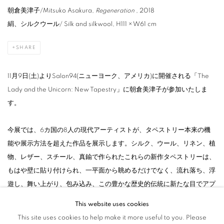
朝倉美津子/Mitsuko Asakura,
Regeneration
, 2018
絹、シルクウール
/ Silk and silkwool, H111 × W61 cm
SHARE
11月9日(土)よりSalon94(ニューヨーク、アメリカ)に開催される「The
Lady and the Unicorn: New Tapestry」に朝倉美津子が参加いたしま
す。
今展では、6カ国の8人の現代アーティストが、タペストリー本来の機
能や展示方法を超えた作品を展示します。シルク、ウール、リネン、植
物、レザー、スチール、真鍮で作られたこれらの新作タペストリーは、
もはや壁に貼り付けられ、一平面から眺めるだけでなく、流れ落ち、浮
遊し、舞い上がり、包み込み、この豊かな歴史的伝統に新たな目でアプ
ローチすることを促します。
This website uses cookies
This site uses cookies to help make it more useful to you. Please