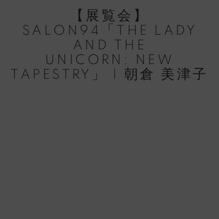
【展覧会】
SALON94「THE LADY
AND THE
UNICORN: NEW
TAPESTRY」 | 朝倉 美津子