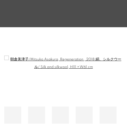
【展覧会】SALON94「THE LADY AND THE U
Open a larger version of the following image in a popup: