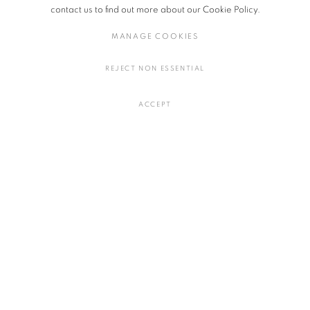
出展作家：朝倉美津子（日本）、フェリックス・ボードリー（アメリ
contact us to find out more about our Cookie Policy.
カ）、マーガレット・ラルー・ガラウーラ（オーストラリア、東アーネ
MANAGE COOKIES
ム・ランド）、ポルフィリオ・グティエレス（メキシコ）、アデリー
ヌ・ハロット（ベルギー）、バルバラ・サンチェス＝ケイン（メキシ
REJECT NON ESSENTIAL
コ）、サガリカ・スンダラム（インド）、クオレアシャ・ウッド（アメ
リカ）。
ACCEPT
The Lady and the Unicorn: New Tapestry
会期：2024年11月9日(土) - 12月21日 (土)
開廊時間: 11:00 - 18:00
休廊日：日曜 - 火曜日
会場：Salon94 | 3 E 89th Street, New York, NY 10128, U.S.A.
2024年10月24日